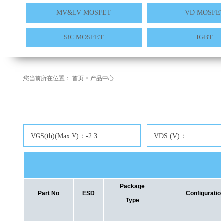
MV&LV MOSFET
VD MOSFE
SiC MOSFET
IGBT
您当前所在位置：
首页
>
产品中心
VGS(th)(Max.V)：-2.3
VDS (V)：
Package
Part No
ESD
Configuratio
Type