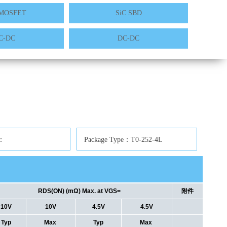
MOSFET
SiC SBD
C-DC
DC-DC
n：
Package Type：T0-252-4L
RDS(ON) (mΩ) Max. at VGS=
附件
10V
10V
4.5V
4.5V
Typ
Max
Typ
Max