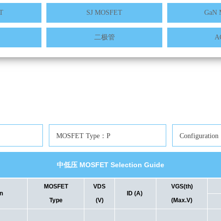
T
SJ MOSFET
GaN 
二极管
A
MOSFET Type：P
Configuratio
中低压 MOSFET Selection Guide
MOSFET
VDS
VGS(th)
n
ID (A)
Type
(V)
(Max.V)